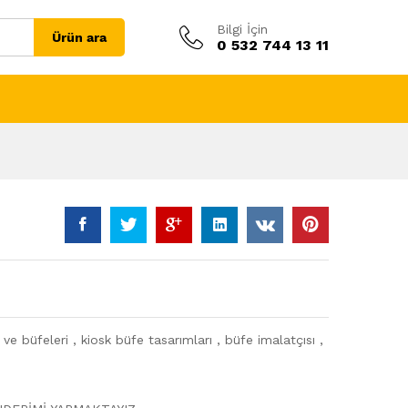
Bilgi İçin
Ürün ara
0 532 744 13 11
ve büfeleri , kiosk büfe tasarımları , büfe imalatçısı ,