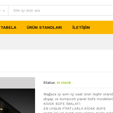
r
TABELA
ÜRÜN STANDLARI
İLETIŞIM
Status:
In stock
Mağaza içi avm içi saat ürün teşhir stand 
ahşap ve kompozit panel büfe modelleri
KİOSK BÜFE İMALATI
EN UYGUN FİYATLARLA KİOSK BÜFE