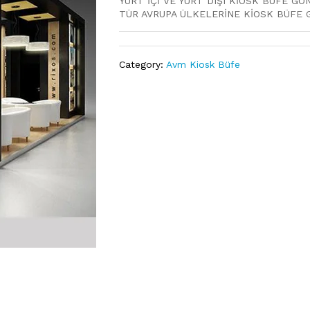
YURT İÇİ VE YURT DIŞI KİOSK BÜFE GÖ
TÜR AVRUPA ÜLKELERİNE KİOSK BÜFE
Category:
Avm Kiosk Büfe