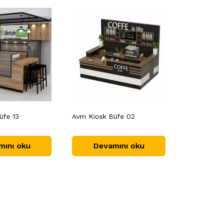
üfe 13
Avm Kiosk Büfe 02
mını oku
Devamını oku