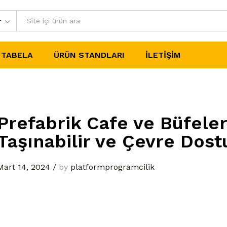
r
TABELA
ÜRÜN STANDLARI
İLETIŞIM
Prefabrik Cafe ve Büfele
Taşınabilir ve Çevre Dost
Mart 14, 2024
/
by
platformprogramcilik