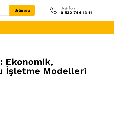
Bilgi İçin
Ürün ara
0 532 744 13 11
r: Ekonomik,
u İşletme Modelleri