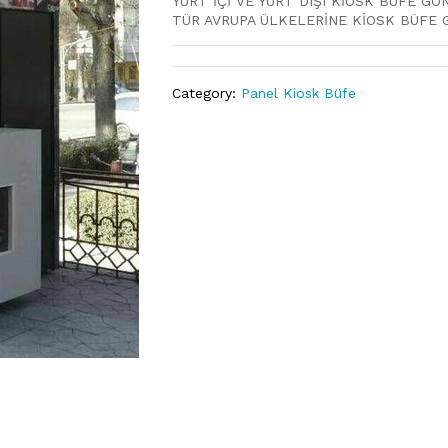
YURT İÇİ VE YURT DIŞI KİOSK BÜFE GÖ
TÜR AVRUPA ÜLKELERİNE KİOSK BÜFE
Category:
Panel Kiosk Büfe