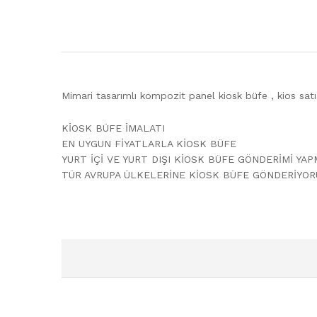
Mimari tasarımlı kompozit panel kiosk büfe , kios satış
KİOSK BÜFE İMALATI
EN UYGUN FİYATLARLA KİOSK BÜFE
YURT İÇİ VE YURT DIŞI KİOSK BÜFE GÖNDERİMİ YA
TÜR AVRUPA ÜLKELERİNE KİOSK BÜFE GÖNDERİYOR