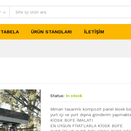
r
TABELA
ÜRÜN STANDLARI
İLETIŞIM
Status:
In stock
Mimari tasarımlı kompozit panel kiosk büfe
yurt içi ve yurt dışına gönderim yapmakta
KİOSK BÜFE İMALATI
EN UYGUN FİYATLARLA KİOSK BÜFE