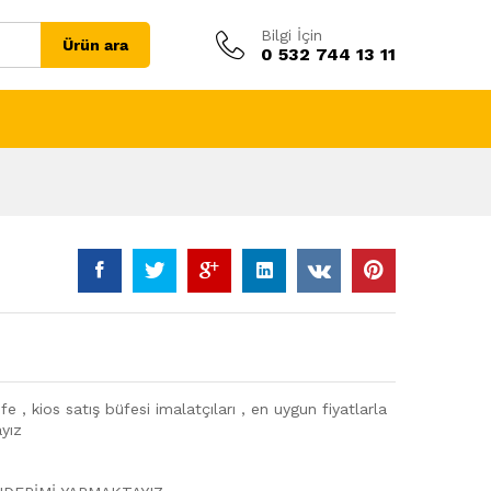
Bilgi İçin
Ürün ara
0 532 744 13 11
 , kios satış büfesi imalatçıları , en uygun fiyatlarla
yız