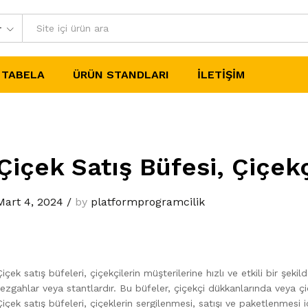
r
TABELA
ÜRÜN STANDLARI
İLETIŞIM
Çiçek Satış Büfesi, Çiçek
Mart 4, 2024
/
by
platformprogramcilik
Çiçek satış büfeleri, çiçekçilerin müşterilerine hızlı ve etkili bir şek
tezgahlar veya stantlardır. Bu büfeler, çiçekçi dükkanlarında veya çiçek
Çiçek satış büfeleri, çiçeklerin sergilenmesi, satışı ve paketlenmesi i