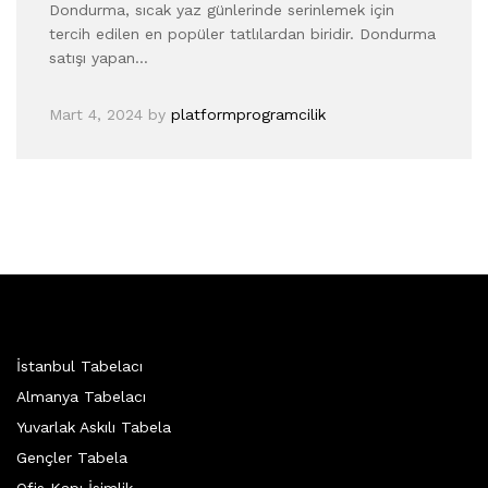
Dondurma, sıcak yaz günlerinde serinlemek için
tercih edilen en popüler tatlılardan biridir. Dondurma
satışı yapan…
Mart 4, 2024
by
platformprogramcilik
İstanbul Tabelacı
Almanya Tabelacı
Yuvarlak Askılı Tabela
Gençler Tabela