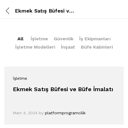
Ekmek Satış Büfesi ve Büfe İmalatı
All
İşletme
Güvenlik
İş Ekipmanları
İşletme Modelleri
İnşaat
Büfe Kabinleri
İşletme
Ekmek Satış Büfesi ve Büfe İmalatı
Mart 4, 2024
by
platformprogramcilik