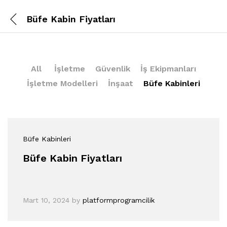
Büfe Kabin Fiyatları
All
İşletme
Güvenlik
İş Ekipmanları
İşletme Modelleri
İnşaat
Büfe Kabinleri
Büfe Kabinleri
Büfe Kabin Fiyatları
Mart 10, 2024
by
platformprogramcilik