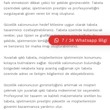
fark etmeksizin dikkat çekici bir şekilde görünecektir. Tabela
üzerindeki ışıklar, işletmenizin prestijini ve profesyonelliğini
vurgulayarak güven veren bir imaj oluşturur.
Güzellik salonunuzun hedef kitlesine uygun olarak tabela
tasarımınızı özelleştirebilirsiniz. Tabela üzerinde kullanılacak
renkler, yazı tipleri ve grafikler tamamen size bağlıdır. Bu
7 / 24 Whatsapp Bilgi
şekilde, işletmenizin kimliğini yansıtan bir tabela oluşturabilir
ve benzersiz bir marka imajı oluşturabilirsiniz.
Yuvarlak ışıklı tabela, müşterilerinize işletmenizin konumunu
kolayca bulmalarını sağlar. Güzellik salonunuzun bulunduğu
bölgedeki rekabete karşı avantaj sağlamak için tabela
üzerinde adres ve iletişim bilgilerinizi de ekleyebilirsiniz.
Güzellik salonunuzun görünürlüğünü artırmak ve müşteri
çekmek için yuvarlak ışıklı tabela mükemmel bir seçenektir.
Profesyonel bir tasarım ve kaliteli malzemelerle üretilen bu
tabela, işletmenizin prestijini yükseltir ve müşterilerinizin
güvenini kazanmanıza yardımcı olur.