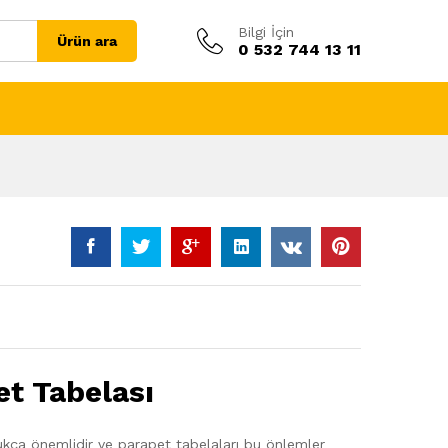
Bilgi İçin
Ürün ara
0 532 744 13 11
et Tabelası
dukça önemlidir ve parapet tabelaları bu önlemler