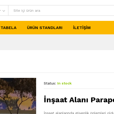
r
TABELA
ÜRÜN STANDLARI
İLETIŞIM
Status:
In stock
İnşaat Alanı Parap
İnşaat alanlarında güvenlik önlemleri ol