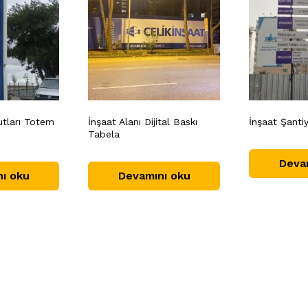
tları Totem
İnşaat Alanı Dijital Baskı
İnşaat Şanti
Tabela
Deva
ı oku
Devamını oku