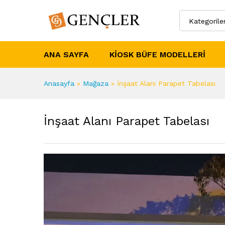
Kategorile
ANA SAYFA
KIOSK BÜFE MODELLERI
Anasayfa
»
Mağaza
»
İnşaat Alanı Parapet Tabelası
İnşaat Alanı Parapet Tabelası